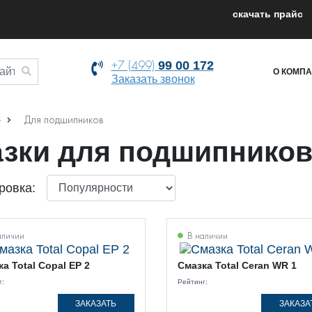
cкачать прайс
+7 (499)
99 00 172
О КОМП
Заказать звонок
е
Для подшипников
азки для подшипнико
ровка:
аличии
В наличии
а Total Copal EP 2
Смазка Total Ceran WR 1
г:
Рейтинг:
ЗАКАЗАТЬ
ЗАКАЗА