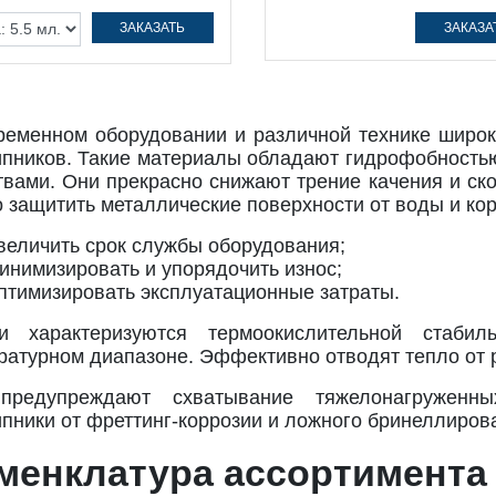
ЗАКАЗАТЬ
ЗАКАЗА
ременном оборудовании и различной технике широк
пников. Такие материалы обладают гидрофобность
твами. Они прекрасно снижают трение качения и ск
о защитить металлические поверхности от воды и корр
величить срок службы оборудования;
инимизировать и упорядочить износ;
птимизировать эксплуатационные затраты.
и характеризуются термоокислительной стаби
ратурном диапазоне. Эффективно отводят тепло от 
предупреждают схватывание тяжелонагруженн
пники от фреттинг-коррозии и ложного бринеллиров
менклатура ассортимента