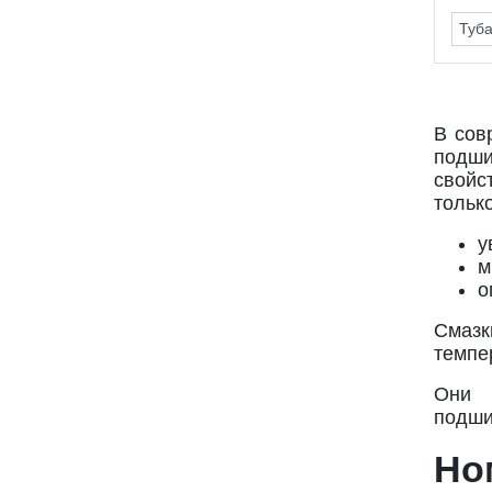
В сов
подши
свойс
тольк
у
м
о
Смазк
темпе
Они 
подши
Но