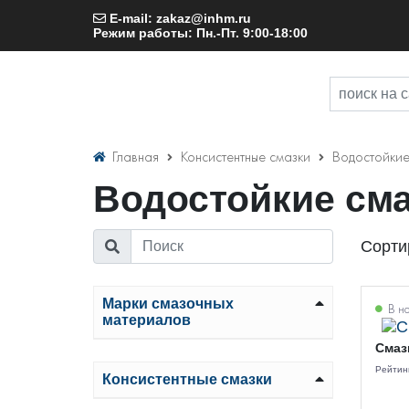
E-mail: zakaz@inhm.ru
Режим работы: Пн.-Пт. 9:00-18:00
Главная
Консистентные смазки
Водостойки
Водостойкие см
Сорти
Марки смазочных
В н
материалов
Смазк
Рейтин
Консистентные смазки