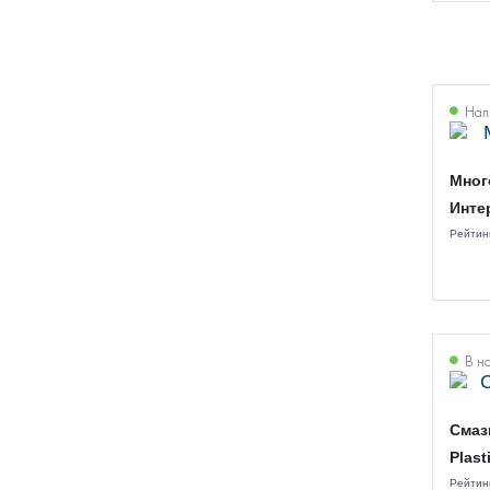
Нали
Мног
Инте
Рейтин
В н
Смаз
Plast
Рейтин