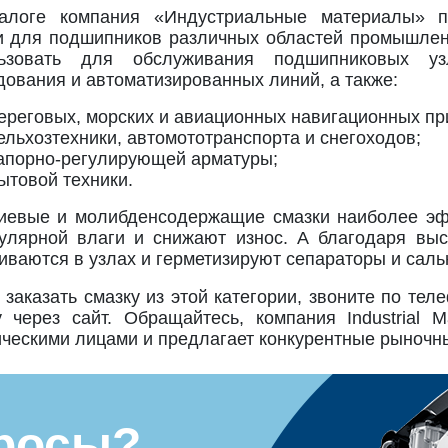
алоге компания «Индустриальные материалы» п
и для подшипников различных областей промышленн
льзовать для обслуживания подшипниковых уз
дования и автоматизированных линий, а также:
ереговых, морских и авиационных навигационных при
ельхозтехники, автомототранспорта и снегоходов;
апорно-регулирующей арматуры;
ытовой техники.
иевые и молибденсодержащие смазки наиболее э
улярной влаги и снижают износ. А благодаря вы
иваются в узлах и герметизируют сепараторы и саль
 заказать смазку из этой категории, звоните по те
у через сайт. Обращайтесь, компания Industrial M
ческими лицами и предлагает конкурентные рыночн
росы?