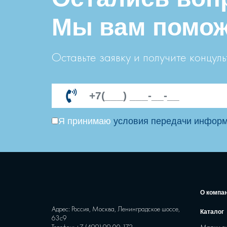
Мы вам помож
Оставьте заявку и получите концул
Я принимаю
условия передачи инфор
О компа
Адрес: Россия, Москва, Ленинградское шоссе,
Каталог
63с9
Телефон:
+7 (499) 99 00 172
Марки с