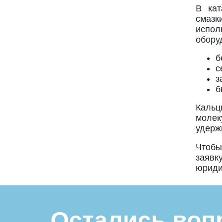
В кат
смазк
испо
обору
б
с
з
б
Кальц
молек
удерж
Чтобы
заявк
юриди
Остались воп