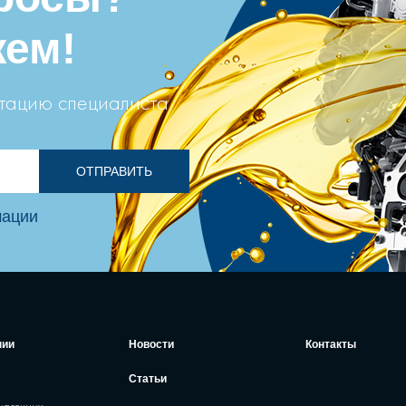
ем!
ьтацию специалиста
ОТПРАВИТЬ
мации
нии
Новости
Контакты
Статьи
мазочных