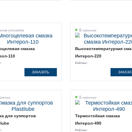
чие уточняйте
В наличии
оцелевая смазка
Высокотемпературная сма
рол-110
Интерол-220
г:
Рейтинг:
ЗАКАЗАТЬ
ЗАКАЗА
аличии
В наличии
ка для суппортов
Термостойкая смазка
ilube
Интерол-490
г:
Рейтинг: