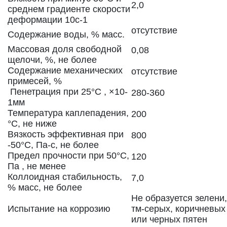
2,0
среднем градиенте скорости
деформации 10с-1
отсутствие
Содержание воды, % масс.
Массовая доля свободной
0,08
щелочи, %, не более
Содержание механических
отсутствие
примесей, %
Пенетрация при 25°С , ×10-
280-360
1мм
Температура каплепадения,
200
°С, не ниже
Вязкость эффективная при
800
-50°С, Па-с, не более
Предел прочности при 50°С,
120
Па , не менее
Коллоидная стабильность,
7,0
% масс, не более
Не образуется зелени,
Испытание на коррозию
тм-серых, коричневых
или черных пятен