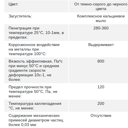
Цвет:
От темно-серого до черного
цвета
Загуститель:
Комплексное кальциевое
мыло
Пенетрация при
280-360
температуре 25°С, 10-1мм, в
пределах:
Коррозионное воздействие
Выдерживает
на металлы при
температуре 100°С:
Вязкость эффективная, Па*с
800
при минус 50°С и среднем
градиенте скорости
деформации 10с-1, не
более:
Предел прочности при
120
температуре 50°С, Па, не
менее:
Температура каплепадения
200
°С, не менее:
Содержание механических
Отсутствие
примесей диаметром частиц
более 0,03 мм: