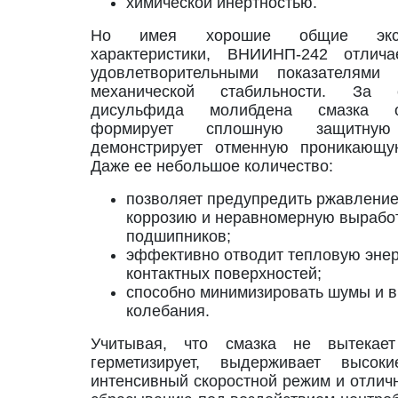
химической инертностью.
Но имея хорошие общие экспл
характеристики, ВНИИНП-242 отлича
удовлетворительными показателями
механической стабильности. За 
дисульфида молибдена смазка 
формирует сплошную защитну
демонстрирует отменную проникающу
Даже ее небольшое количество:
позволяет предупредить ржавление
коррозию и неравномерную вырабо
подшипников;
эффективно отводит тепловую энер
контактных поверхностей;
способно минимизировать шумы и 
колебания.
Учитывая, что смазка не вытекае
герметизирует, выдерживает высок
интенсивный скоростной режим и отлич