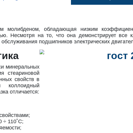
 молибденом, обладающая низким коэффициент
тью. Несмотря на то, что она демонстрирует все 
я обслуживания подшипников электрических двигател
тика
си минеральных
ия стеариновой
нных свойств в
 коллоидный
зка отличается:
свойствами;
 ÷ 110˚С;
яемости;