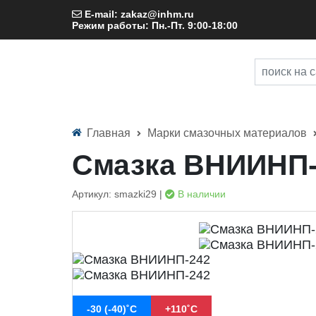
E-mail: zakaz@inhm.ru
Режим работы: Пн.-Пт. 9:00-18:00
Главная
Марки смазочных материалов
Смазка ВНИИНП-
Артикул: smazki29 |
В наличии
-30 (-40)˚С
+110˚С