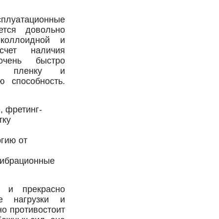
уатационные
ется довольно
 коллоидной и
счет наличия
очень быстро
ю пленку и
ю способность.
, фретинг-
тку
гию от
вибрационные
т и прекрасно
ие нагрузки и
но противостоит