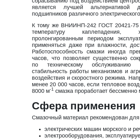
сбрасыванию под воздействием центроб
является лучшей альтернативой д
подшипников различного электрического
К тому же ВНИИНП-242 ГОСТ 20421-75
температуру каплепадения, хар
пролонгированным периодом эксплуа
применяться даже при влажности, до
Работоспособность смазки иногда пр
часов, что позволяет существенно сок
по техническому обслуживанию 
стабильность работы механизмов и агр
воздействия и скоростного режима. Нап
менее 20 000 часов, если тепловое возд
-1
8000 м
смазка проработает бессменно 
Сфера применения
Смазочный материал рекомендован для
электрических машин морского и ре
электрооборудования, эксплуатиру