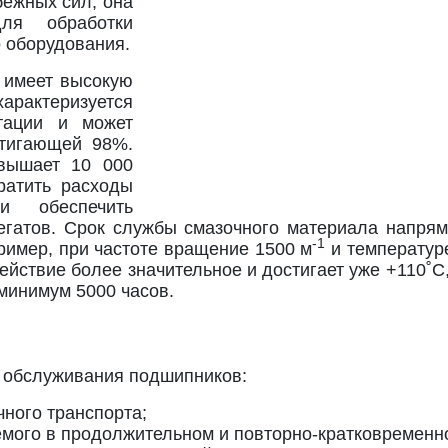
ежных сил, она
ля обработки
 оборудования.
 имеет высокую
актеризуется
тации и может
стигающей 98%.
евышает 10 000
ратить расходы
и обеспечить
егатов. Срок службы смазочного материала напрям
-1
ример, при частоте вращение 1500 м
и температуре
ействие более значительное и достигает уже +110˚С
минимум 5000 часов.
 обслуживания подшипников:
чного транспорта;
емого в продолжительном и повторно-кратковременн