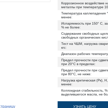
Коррозионное воздействие н
металлы при температуре 10
Температура каплепадения °
менее:
Испаряемость при 150° С, за 
% не более:
Содержание свободных щел
свободных органических кисл
Тест на ЧШМ, нагрузка свари
кгс:
Диапазон рабочих температу
Предел прочности при сдвиге
при 20°С в пределах:
Предел прочности при сдвиге
при 80°С, не ниже:
Нагрузка критическая (Рк), Н,
менее:
Коллоидная стабильность, %
выделившегося масла, не бо
страницу
УЗНАТЬ ЦЕНУ