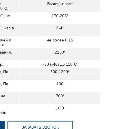
а
Выдерживает
0°С:
С, не
170-205*
1 час в
3-4*
очей и
не более 0,15
от:
вания,
2250*
р:
-30 (-40) до 110˚С
, Па:
500-1200*
, Па:
100
 не
700*
10,0
лее:
ЗАКАЗАТЬ ЗВОНОК