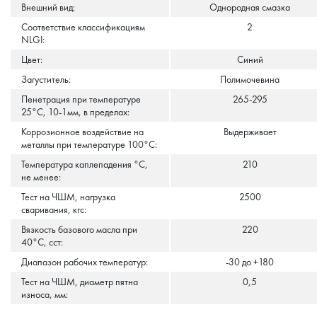
Внешний вид:
Однородная смазка
Соответствие классификациям
2
NLGI:
Цвет:
Синий
Загуститель:
Полимочевина
Пенетрация при температуре
265-295
25°С, 10-1мм, в пределах:
Коррозионное воздействие на
Выдерживает
металлы при температуре 100°С:
Температура каплепадения °С,
210
не менее:
Тест на ЧШМ, нагрузка
2500
сваривания, кгс:
Вязкость базового масла при
220
40°C, сст:
Диапазон рабочих температур:
-30 до +180
Тест на ЧШМ, диаметр пятна
0,5
износа, мм: