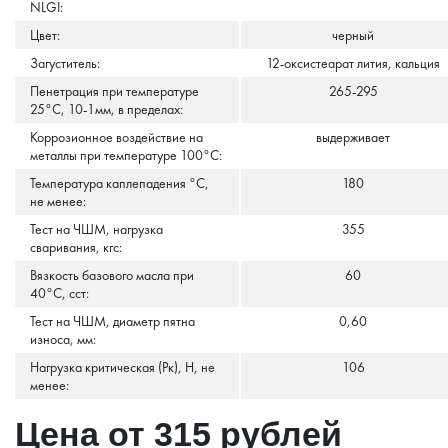
NLGI:
Цвет:
черный
Загуститель:
12-оксистеарат лития, кальция
Пенетрация при температуре
265-295
25°С, 10-1мм, в пределах:
Коррозионное воздействие на
выдерживает
металлы при температуре 100°С:
Температура каплепадения °С,
180
не менее:
Тест на ЧШМ, нагрузка
355
сваривания, кгс:
Вязкость базового масла при
60
40°C, сст:
Тест на ЧШМ, диаметр пятна
0,60
износа, мм:
Нагрузка критическая (Рк), Н, не
106
менее:
Цена от 315 рублей