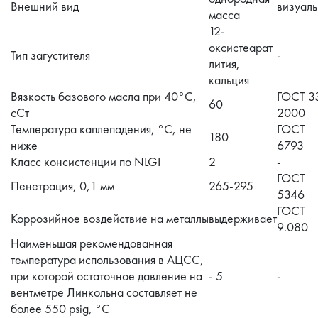
Внешний вид
визуал
масса
12-
оксистеарат
Тип загустителя
-
лития,
кальция
Вязкость базового масла при 40°С,
ГОСТ 3
60
сСт
2000
Температура каплепадения, °С, не
ГОСТ
180
ниже
6793
Класс консистенции по NLGI
2
-
ГОСТ
Пенетрация, 0,1 мм
265-295
5346
ГОСТ
Коррозийное воздействие на металлы
выдерживает
9.080
Наименьшая рекомендованная
температура использования в АЦСС,
при которой остаточное давление на
- 5
-
вентметре Линкольна составляет не
более 550 psig, °С