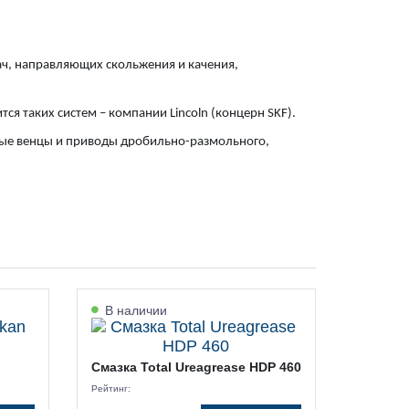
ч, направляющих скольжения и качения,
я таких систем – компании Lincoln (концерн SKF).
атые венцы и приводы дробильно-размольного,
В наличии
Смазка Total Ureagrease HDP 460
Рейтинг: