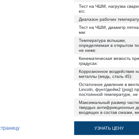
Тест на ЧШМ, нагрузка свари
кгс:
Диапазон рабочих температу
Тест на ЧШМ, диаметр пятна
мм:
Температура вспышки,
определяемая в открытом тиг
не ниже:
Кинематическая вязкость при
градусах:
Коррозионное воздействие н
металлы (медь, сталь 45):
Остаточное давление в вент
Lincoln, фунт/дюйм2 (psig) п
постоянной температуре, не
Максимальный размер части
твердых антифрикционных д
входящих в состав смазки, м
страницу
УЗНАТЬ ЦЕНУ