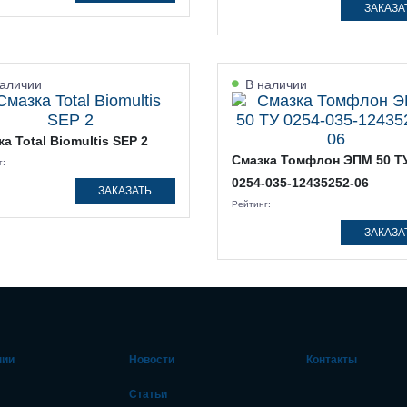
ЗАКАЗА
аличии
В наличии
а Total Biomultis SEP 2
Смазка Томфлон ЭПМ 50 Т
г:
0254-035-12435252-06
ЗАКАЗАТЬ
Рейтинг:
ЗАКАЗА
нии
Новости
Контакты
Статьи