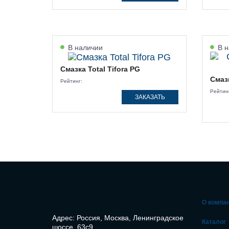
В наличии
В н
Смазка Total Tifora PG
Смазк
Рейтинг:
Рейтин
ЗАКАЗАТЬ
О компа
Адрес: Россия, Москва, Ленинградское
Каталог
шоссе, 63с9