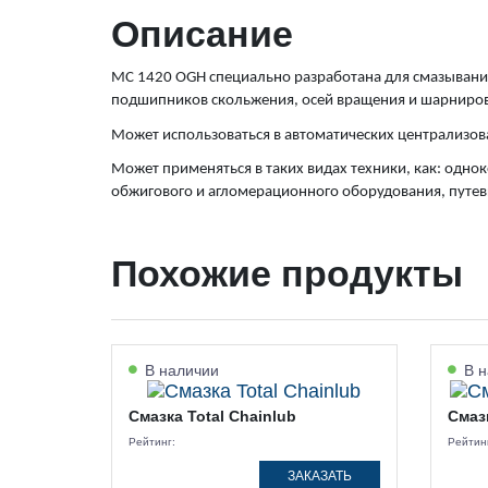
Описание
МС 1420 OGH специально разработана для смазывани
подшипников скольжения, осей вращения и шарниров
Может использоваться в автоматических централизова
Может применяться в таких видах техники, как: одн
обжигового и агломерационного оборудования, путе
Похожие продукты
В наличии
В н
Смазка Total Chainlub
Смазк
Рейтинг:
Рейтин
ЗАКАЗАТЬ