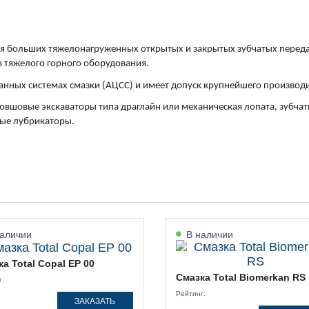
я больших тяжелонагруженных открытых и закрытых зубчатых переда
 тяжелого горного оборудования.
нных системах смазки (АЦСС) и имеет допуск крупнейшего производитc
оковшовые экскаваторы типа драглайн или механическая лопата, зубч
вые лубрикаторы.
аличии
В наличии
а Total Copal EP 00
Смазка Total Biomerkan RS
г:
Рейтинг:
ЗАКАЗАТЬ