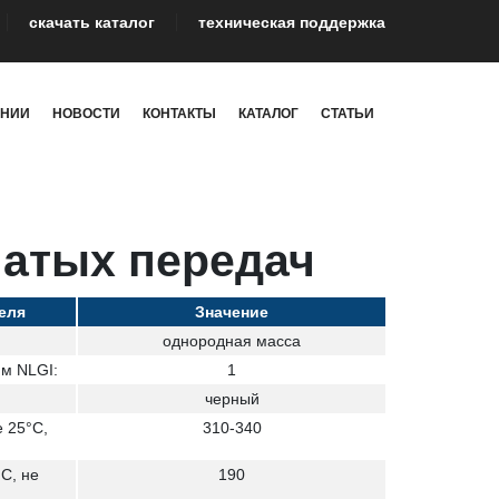
cкачать каталог
техническая поддержка
АНИИ
НОВОСТИ
КОНТАКТЫ
КАТАЛОГ
СТАТЬИ
чатых передач
еля
Значение
однородная масса
м NLGI:
1
черный
 25°С,
310-340
С, не
190