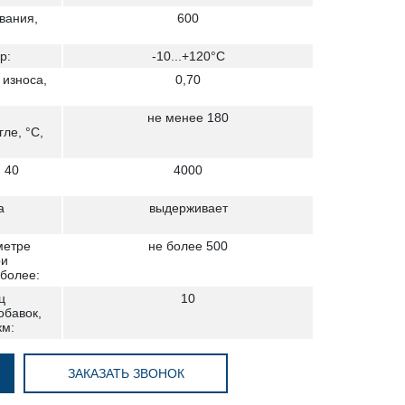
вания,
600
р:
-10...+120°С
 износа,
0,70
не менее 180
ле, °С,
 40
4000
а
выдерживает
метре
не более 500
ри
 более:
ц
10
обавок,
км:
ЗАКАЗАТЬ ЗВОНОК