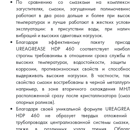
По сравнению со смазками на комплексн
загустителях, смазки, загущенные полимочевино
работают в два раза дольше и более при высок
температурах и лучше работают в жестких услови
эксплуатации: в присутствии воды, при налич
вибраций и высоких сдвиговых нагрузок.
Благодаря эффективному пакету присад
UREAGREASE HDP 460 соответствует наибол
строгим требованиям в отношении срока службы п
высоких температурах, водостойкости, защиты 
коррозии, противоизносных свойств и способнос
выдерживать высокие нагрузки. В частности, так
свойства смазки востребованы в черной металлург
например, в зоне вторичного охлаждения МНЛ
расположенной сразу после кристаллизатора (сма
опорных роликов).
Благодаря своей уникальной формуле UREAGREA
HDP 460 не образует твердых отложений
трубопроводах централизованной системы смазки,
также в различных узлах трения. Облада