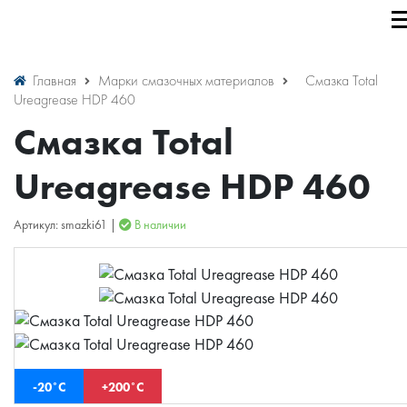
Главная
Марки смазочных материалов
Смазка Total
Ureagrease HDP 460
Смазка Total
Ureagrease HDP 460
Артикул: smazki61 |
В наличии
-20˚С
+200˚С