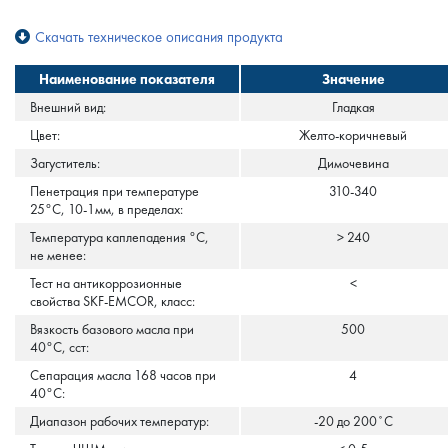
Скачать техническое описания продукта
Наименование показателя
Значение
Внешний вид:
Гладкая
Цвет:
Желто-коричневый
Загуститель:
Димочевина
Пенетрация при температуре
310-340
25°С, 10-1мм, в пределах:
Температура каплепадения °С,
> 240
не менее:
Тест на антикоррозионные
<
свойства SKF-EMCOR, класс:
Вязкость базового масла при
500
40°C, сст:
Сепарация масла 168 часов при
4
40°С:
Диапазон рабочих температур:
-20 до 200˚С