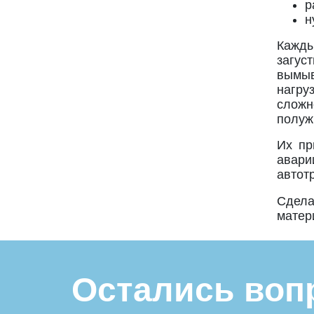
р
н
Кажды
загус
вымыв
нагру
сложн
полуж
Их пр
авари
автот
Сдела
матер
Остались воп