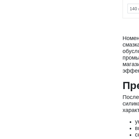
Номен
смазк
обусл
промы
магаз
эффек
Пр
Посл
силик
харак
у
в
с