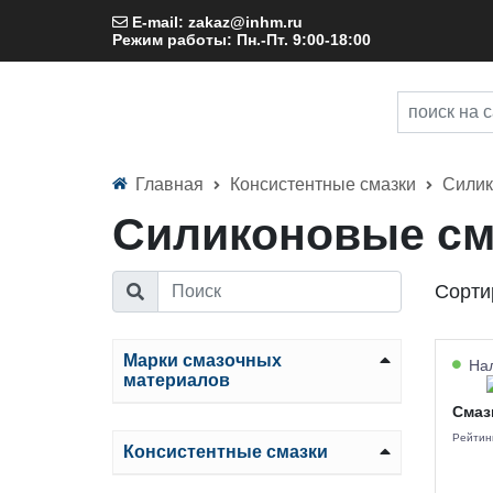
E-mail: zakaz@inhm.ru
Режим работы: Пн.-Пт. 9:00-18:00
Главная
Консистентные смазки
Сили
Силиконовые см
Сорти
Марки смазочных
Нал
материалов
Смаз
Рейтин
Консистентные смазки