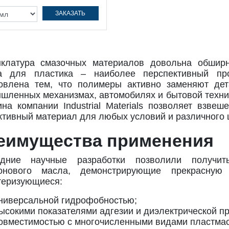
ЗАКАЗАТЬ
клатура смазочных материалов довольна обширн
а для пластика – наиболее перспективный про
овлена тем, что полимеры активно заменяют де
шленных механизмах, автомобилях и бытовой техник
ина компании Industrial Materials позволяет взве
тивный материал для любых условий и различного ц
еимущества применения
едние научные разработки позволили получи
онового масла, демонстрирующие прекрасную 
теризующиеся:
ниверсальной гидрофобностью;
ысокими показателями адгезии и диэлектрической пр
овместимостью с многочисленными видами пластмасс