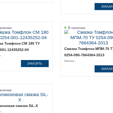
ЗАКАЗА
аличии
В наличии
ка Томфлон СМ 180 ТУ
Смазка Томфлон МПМ-70 Т
-001-12435252-04
0254-090-7664364-2013
г:
Рейтинг:
ЗАКАЗАТЬ
ЗАКАЗА
аличии
коновая смазка SiL-X
г: