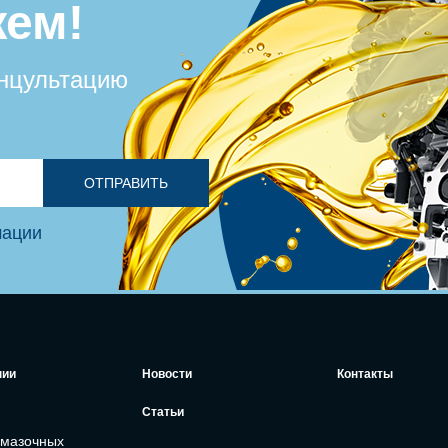
ем!
онцультацию
ОТПРАВИТЬ
мации
нии
Новости
Контакты
Статьи
смазочных