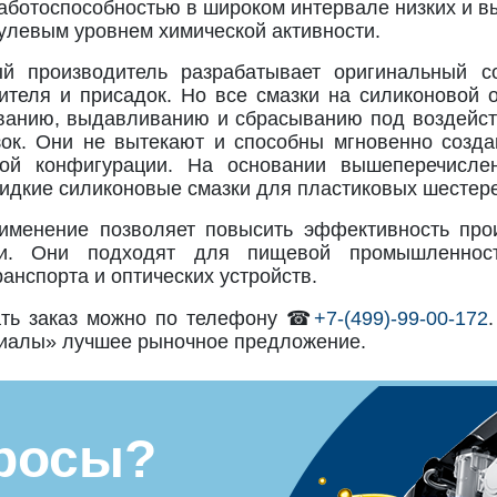
аботоспособностью в широком интервале низких и в
улевым уровнем химической активности.
й производитель разрабатывает оригинальный с
тителя и присадок. Но все смазки на силиконовой 
анию, выдавливанию и сбрасыванию под воздейст
зок. Они не вытекают и способны мгновенно созда
ой конфигурации. На основании вышеперечислен
идкие силиконовые смазки для пластиковых шестерен
именение позволяет повысить эффективность про
и. Они подходят для пищевой промышленности
ранспорта и оптических устройств.
ть заказ можно по телефону ☎
+7-(499)-99-00-172
иалы» лучшее рыночное предложение.
росы?