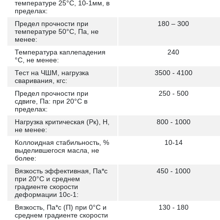
температуре 25°С, 10-1мм, в
пределах:
Предел прочности при
180 – 300
температуре 50°С, Па, не
менее:
Температура каплепадения
240
°С, не менее:
Тест на ЧШМ, нагрузка
3500 - 4100
сваривания, кгс:
Предел прочности при
250 - 500
сдвиге, Па: при 20°С в
пределах:
Нагрузка критическая (Рк), Н,
800 - 1000
не менее:
Коллоидная стабильность, %
10-14
выделившегося масла, не
более:
Вязкость эффективная, Па*с
450 - 1000
при 20°С и среднем
градиенте скорости
деформации 10с-1:
Вязкость, Па*с (П) при 0°C и
130 - 180
среднем градиенте скорости