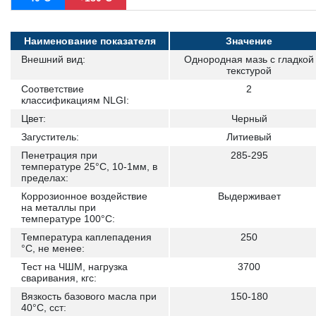
Наименование показателя
Значение
Внешний вид:
Однородная мазь с гладкой
текстурой
Соответствие
2
классификациям NLGI:
Цвет:
Черный
Загуститель:
Литиевый
Пенетрация при
285-295
температуре 25°С, 10-1мм, в
пределах:
Коррозионное воздействие
Выдерживает
на металлы при
температуре 100°С:
Температура каплепадения
250
°С, не менее:
Тест на ЧШМ, нагрузка
3700
сваривания, кгс:
Вязкость базового масла при
150-180
40°C, сст: