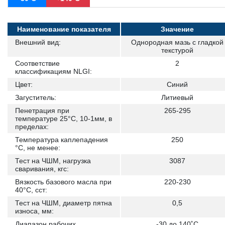
Наименование показателя
Значение
Внешний вид:
Однородная мазь с гладкой
текстурой
Соответствие
2
классификациям NLGI:
Цвет:
Синий
Загуститель:
Литиевый
Пенетрация при
265-295
температуре 25°С, 10-1мм, в
пределах:
Температура каплепадения
250
°С, не менее:
Тест на ЧШМ, нагрузка
3087
сваривания, кгс:
Вязкость базового масла при
220-230
40°C, сст:
Тест на ЧШМ, диаметр пятна
0,5
износа, мм:
Диапазон рабочих
-30 до 140˚С