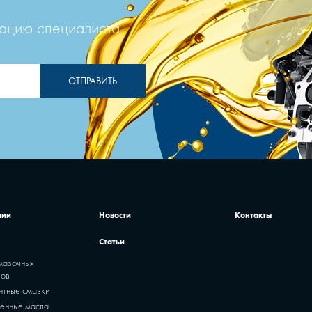
тацию специалиста
ОТПРАВИТЬ
нии
Новости
Контакты
Статьи
мазочных
лов
нтные смазки
енные масла