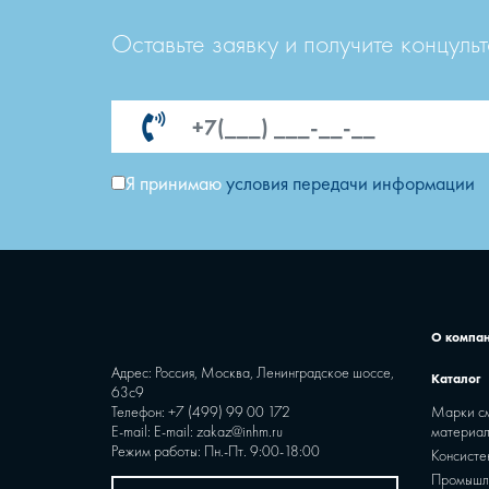
Оставьте заявку и получите концуль
Я принимаю
условия передачи информации
О компа
Адрес: Россия, Москва, Ленинградское шоссе,
Каталог
63с9
Телефон:
+7 (499) 99 00 172
Марки с
E-mail:
E-mail: zakaz@inhm.ru
материа
Режим работы: Пн.-Пт. 9:00-18:00
Консисте
Промышл