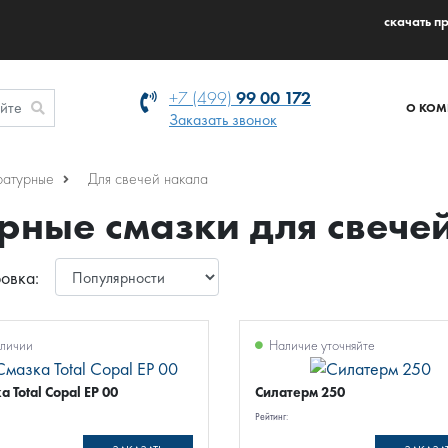
cкачать п
+7 (499)
99 00 172
О КОМ
Заказать звонок
ратурные
Для свечей накала
рные смазки для свече
овка:
личии
Наличие уточняйте
а Total Copal EP 00
Силатерм 250
Рейтинг: