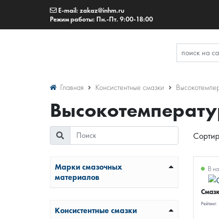
E-mail: zakaz@inhm.ru
Режим работы: Пн.-Пт. 9:00-18:00
Главная
Консистентные смазки
Высокотемпе
Высокотемперату
Сортир
Марки смазочных
В на
материалов
Смазк
Рейтинг:
Консистентные смазки