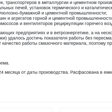
к, транспортеров в металлургии и цементном произв
альных печей, установок термического и каталитичес
ллюлозно-бумажной и цементной промышленности;
ин и агрегатов горной и цементной промышленности
мососов и вентиляторов рециркуляции горячего воз
ющих предприятиях и в ветроэнергетике, а на неск
зки) удалось достичь показателя работы без пересма
т качество работы смазочного материала, поэтому 
ъема.
4 месяца от даты производства. Расфасована в емкост