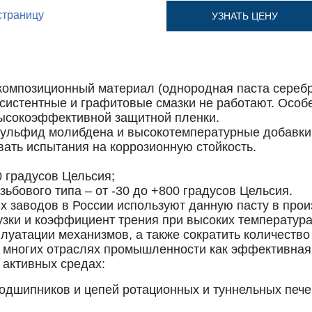
страницу
УЗНАТЬ ЦЕНУ
композиционный материал (однородная паста серебр
нсистентные и графитовые смазки не работают. Особ
высокоэффективной защитной пленки.
сульфид молибдена и высокотемпературные добавки.
ать испытания на коррозионную стойкость.
0 градусов Цельсия;
зьбового типа – от -30 до +800 градусов Цельсия.
х заводов в России используют данную пасту в про
узки и коэффициент трения при высоких температур
луатации механизмов, а также сократить количеств
о многих отраслях промышленности как эффективна
 активных средах:
одшипников и цепей ротационных и туннельных пече