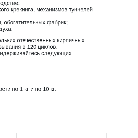
одстве;
кого крекинга, механизмов туннелей
, обогатительных фабрик;
духа.
ольких отечественных кирпичных
зывания в 120 циклов.
придерживайтесь следующих
и по 1 кг и по 10 кг.