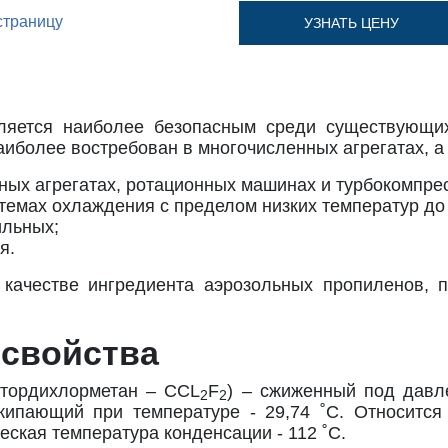
страницу
УЗНАТЬ ЦЕНУ
яется наиболее безопасным среди существующих
аиболее востребован в многочисленных агрегатах, а
ых агрегатах, ротационных машинах и турбокомпрес
мах охлаждения с пределом низких температур до -
ильных;
я.
 качестве ингредиента аэрозольных пропиленов, 
 свойства
фтордихлорметан – CCL
F
) – сжиженный под давл
2
2
кипающий при температуре - 29,74 ˚С. Относится
ская температура конденсации - 112 ˚С.