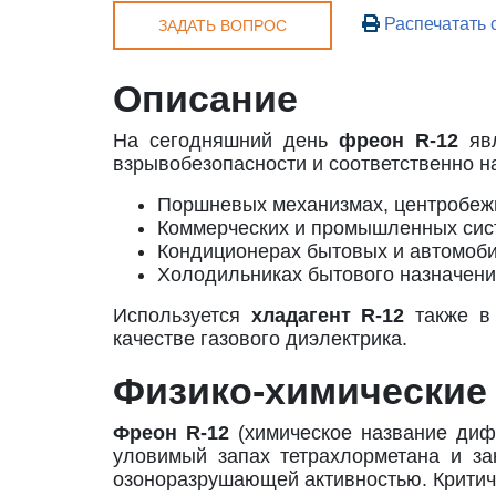
Распечатать 
ЗАДАТЬ ВОПРОС
Описание
На сегодняшний день
фреон
R-12
явл
взрывобезопасности и соответственно н
Поршневых механизмах, центробежн
Коммерческих и промышленных систе
Кондиционерах бытовых и автомоб
Холодильниках бытового назначени
Используется
хладагент
R-12
также в
качестве газового диэлектрика.
Физико-химические
Фреон
R-12
(химическое название ди
уловимый запах тетрахлорметана и за
озоноразрушающей активностью. Критиче