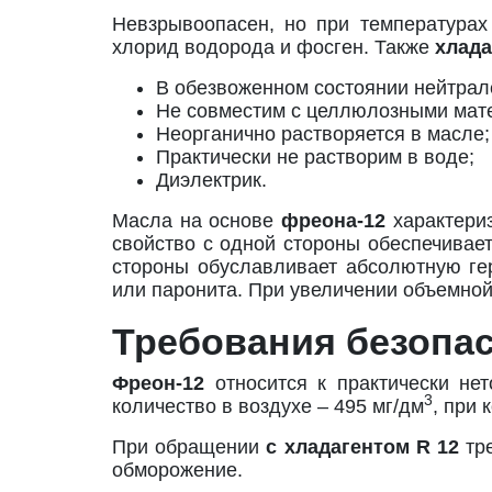
Невзрывоопасен, но при температура
хлорид водорода и фосген. Также
хлада
В обезвоженном состоянии нейтрал
Не совместим с целлюлозными мате
Неорганично растворяется в масле;
Практически не растворим в воде;
Диэлектрик.
Масла на основе
фреона-12
характери
свойство с одной стороны обеспечивает
стороны обуславливает абсолютную гер
или паронита. При увеличении объемной
Требования безопа
Фреон-12
относится к практически не
3
количество в воздухе – 495 мг/дм
, при
При обращении
с хладагентом
R 12
тр
обморожение.