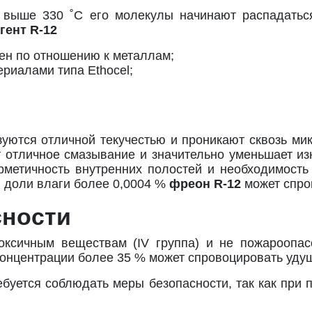
х выше 330 ˚С его молекулы начинают распадатьс
гент
R-12
ен по отношению к металлам;
риалами типа Ethocel;
зуются отличной текучестью и проникают сквозь ми
 отличное смазывание и значительно уменьшает из
метичность внутренних полостей и необходимость
 доли влаги более 0,0004 %
фреон
R-12
может спро
сности
токсичным веществам (IV группа) и не пожароопа
 концентрации более 35 % может спровоцировать уду
ебуется соблюдать меры безопасности, так как при 