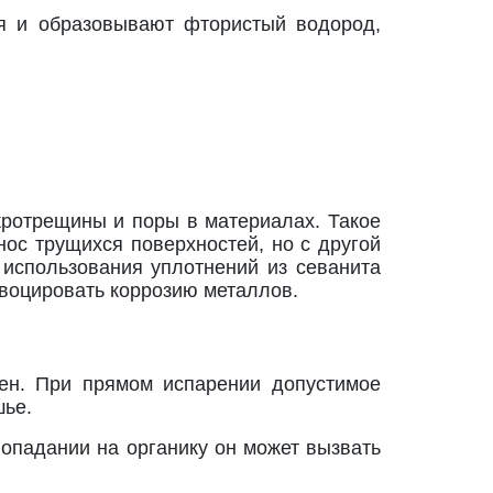
я и образовывают фтористый водород,
кротрещины и поры в материалах. Такое
нос трущихся поверхностей, но с другой
 использования уплотнений из севанита
воцировать коррозию металлов.
сен. При прямом испарении допустимое
шье.
попадании на органику он может вызвать