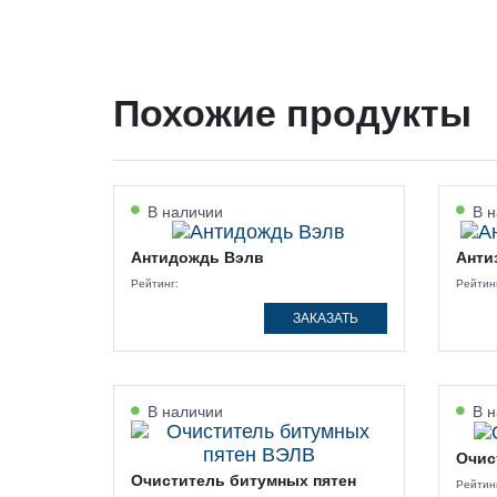
Похожие продукты
В наличии
В н
Антидождь Вэлв
Анти
Рейтинг:
Рейтин
ЗАКАЗАТЬ
В наличии
В н
Очис
Очиститель битумных пятен
Рейтин