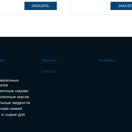
ЗАКАЗАТЬ
ЗАКАЗА
нии
Новости
Контакты
Статьи
смазочных
алов
ентные смазки
ленные масла
льные жидкости
ская химия
 и сырье для