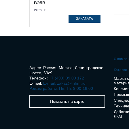
ВЭЛВ
Рейтинг:
ЗАКАЗАТЬ
О компа
Адрес: Россия, Москва, Ленинградское
Каталог
шоссе, 63с9
Телефон:
+7 (499) 99 00 172
Марки 
матери
E-mail:
E-mail: zakaz@inhm.ru
Режим работы: Пн.-Пт. 9:00-18:00
Консист
Промыш
Специа
Показать на карте
Техниче
Добавки
ЛКМ