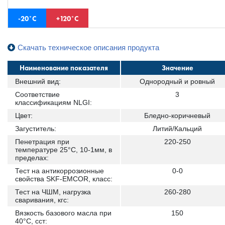
-20˚С
+120˚С
Скачать техническое описания продукта
Наименование показателя
Значение
Внешний вид:
Однородный и ровный
Соответствие
3
классификациям NLGI:
Цвет:
Бледно-коричневый
Загуститель:
Литий/Кальций
Пенетрация при
220-250
температуре 25°С, 10-1мм, в
пределах:
Тест на антикоррозионные
0-0
свойства SKF-EMCOR, класс:
Тест на ЧШМ, нагрузка
260-280
сваривания, кгс:
Вязкость базового масла при
150
40°C, сст: