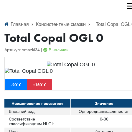
Главная
Консистентные смазки
Total Copal OGL 
Total Copal OGL 0
Артикул: smazki34 |
В наличии
-20˚С
+150˚С
Наименование показателя
Значение
Внешний вид:
Однородная/маслянистая
Соответствие
0-00
классификациям NLGI:
Цвет:
Антрацит