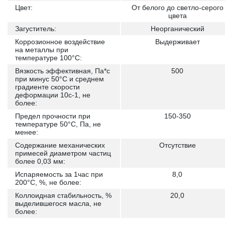
Цвет:
От белого до светло-серого
цвета
Загуститель:
Неорганический
Коррозионное воздействие
Выдерживает
на металлы при
температуре 100°С:
Вязкость эффективная, Па*с
500
при минус 50°С и среднем
градиенте скорости
деформации 10с-1, не
более:
Предел прочности при
150-350
температуре 50°С, Па, не
менее:
Содержание механических
Отсутствие
примесей диаметром частиц
более 0,03 мм:
Испаряемость за 1час при
8,0
200°С, %, не более:
Коллоидная стабильность, %
20,0
выделившегося масла, не
более: