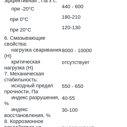
эффективная , Па х с:
440 - 600
при -20°C
180-210
при 0°C
120-130
при 20°C
6. Смазывающие
свойства:
нагрузка сваривания
8000 - 10000
(Н)
критическая
отсутствует
нагрузка (Н)
7. Механическая
стабильность:
исходный предел
550 - 650
прочности, Па
индекс разрушения,
40-55
%
индекс
30-100
восстановления, %
8. Коррозионное