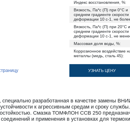
Индекс восстановления, %:
Вязкость, Па*с (П) при 0°C и
среднем градиенте скорости
деформации 10 с-1, не боле
Вязкость, Па*с (П) при 20°C 
среднем градиенте скорости
деформации 10 с-1, не мене
Массовая доля воды, %:
Коррозионное воздействие н
металлы (медь, сталь 45):
страницу
УЗНАТЬ ЦЕНУ
, специально разработанная в качестве замены ВНИ
стойчивости к агрессивным средам и сроку службы.
зостойкостью. Смазка ТОМФЛОН ССВ 250 предназнач
соединений и применения в установках для термох