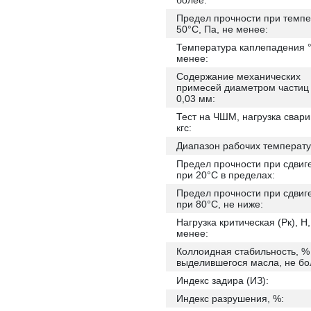
более:
Предел прочности при темп
50°С, Па, не менее:
Температура каплепадения °
менее:
Содержание механических
примесей диаметром частиц
0,03 мм:
Тест на ЧШМ, нагрузка свари
кгс:
Диапазон рабочих температу
Предел прочности при сдвиге
при 20°С в пределах:
Предел прочности при сдвиге
при 80°С, не ниже:
Нагрузка критическая (Рк), Н,
менее:
Коллоидная стабильность, %
выделившегося масла, не бо
Индекс задира (ИЗ):
Индекс разрушения, %: