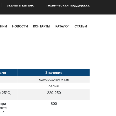
cкачать каталог
техническая поддержка
АНИИ
НОВОСТИ
КОНТАКТЫ
КАТАЛОГ
СТАТЬИ
еля
Значение
однородная мазь
белый
 25°С,
220-250
 при
800
енте
 не