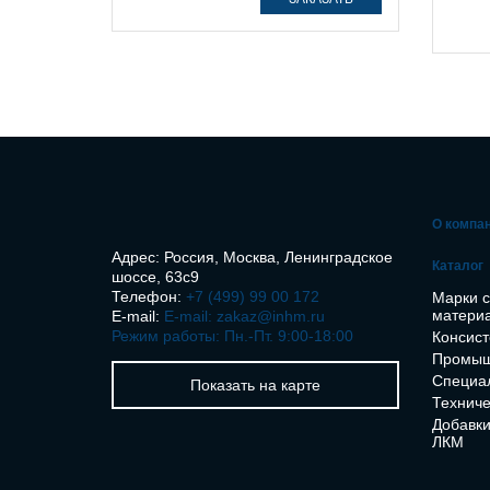
О компа
Адрес: Россия, Москва, Ленинградское
Каталог
шоссе, 63с9
Телефон:
+7 (499) 99 00 172
Марки 
матери
E-mail:
E-mail: zakaz@inhm.ru
Режим работы: Пн.-Пт. 9:00-18:00
Консист
Промыш
Специа
Показать на карте
Техниче
Добавки
ЛКМ