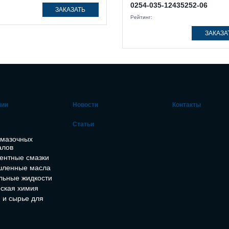
0254-035-12435252-06
ЗАКАЗАТЬ
Рейтинг:
ЗАКАЗА
нии
Новости
Контакты
Статьи
смазочных
алов
ентные смазки
ленные масла
льные жидкости
ская химия
 и сырье для