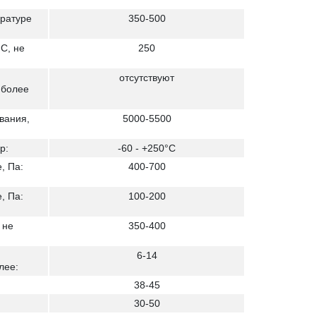
ературе
350-500
С, не
250
отсутствуют
 более
вания,
5000-5500
р:
-60 - +250°C
, Па:
400-700
, Па:
100-200
 не
350-400
6-14
лее:
38-45
30-50