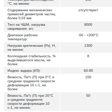
°С, не менее:
Содержание механических
отсутствуют
примесей диаметром частиц
более 0,03 мм:
Тест на ЧШМ, нагрузка
8000
сваривания, кгс:
Диапазон рабочих
-50 - +200°C
температур:
Нагрузка критическая (Рк), Н,
1300
не менее:
Коллоидная стабильность, %
8
выделившегося масла, не
более:
Индекс задира (ИЗ):
60-80
Вязкость, Па*с (П) при 0°C и
150
среднем градиенте скорости
деформации 10 с-1, не
более:
Вязкость, Па*с (П) при 20°C
50
и среднем градиенте
скорости деформации 10
с-1, не менее: