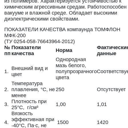
из полимеров. Характеризуется устойчивостью к
химическим агрессивным средам. Работоспособен
вакууме и влажной среде. Обладает высокими
диэлектрическими свойствами.
ПОКАЗАТЕЛИ КАЧЕСТВА компаунда ТОМФЛОН
МФК-200
(ТУ 0254-058-76643964-2012)
№
Показатели
Фактически
Норма
пп
качества
данные
Однородная
мазь белого,
Внешний вид и
1.
полупрозрачного
Соответству
цвет
цвета
Температура
2.
плавления, °C, не
250
Отсутствует
менее
Плотность при
3.
1,00
1,01
25°C, г/см³
Вязкость
эффективная при
4.
1500
1420
-40°C, Па∙с, не