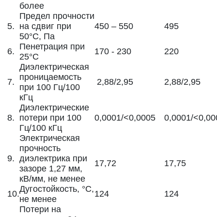
более
Предел прочности
5.
на сдвиг при
450 – 550
495
50°C, Па
Пенетрация при
6.
170 - 230
220
25°C
Диэлектрическая
проницаемость
7.
2,88/2,95
2,88/2,95
при 100 Гц/100
кГц
Диэлектрические
8.
потери при 100
0,0001/<0,0005
0,0001/<0,00
Гц/100 кГц
Электрическая
прочность
9.
диэлектрика при
17,72
17,75
зазоре 1,27 мм,
кВ/мм, не менее
Дугостойкость, °C,
10.
124
124
не менее
Потери на