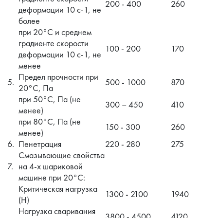
200 - 400
260
деформации 10 с-1, не
более
при 20°C и среднем
градиенте скорости
100 - 200
170
деформации 10 с-1, не
менее
Предел прочности при
5.
500 - 1000
870
20°C, Па
при 50°C, Па (не
300 – 450
410
менее)
при 80°C, Па (не
150 - 300
260
менее)
6.
Пенетрация
220 - 280
275
Смазывающие свойства
7.
на 4-х шариковой
машине при 20°C:
Критическая нагрузка
1300 - 2100
1940
(Н)
Нагрузка сваривания
3800 - 4500
4120