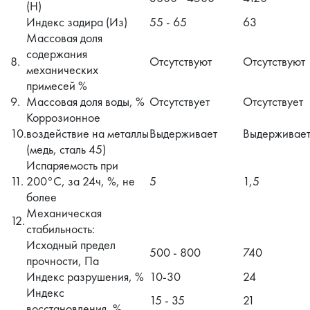
(Н)
Индекс задира (Из)
55 - 65
63
Массовая доля
содержания
8.
Отсутствуют
Отсутствуют
механических
примесей %
9.
Массовая доля воды, %
Отсутствует
Отсутствует
Коррозионное
10.
воздействие на металлы
Выдерживает
Выдерживае
(медь, сталь 45)
Испаряемость при
11.
200°C, за 24ч, %, не
5
1,5
более
Механическая
12.
стабильность:
Исходный предел
500 - 800
740
прочности, Па
Индекс разрушения, %
10-30
24
Индекс
15 - 35
21
восстановления, %