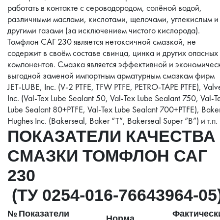
работать в контакте с сероводородом, солёной водой,
различными маслами, кислотами, щелочами, углекислым и
другими газами (за исключением чистого кислорода).
Томфлон САГ 230 является нетоксичной смазкой, не
содержит в своём составе свинца, цинка и других опасных
компонентов. Смазка является эффективной и экономичес
выгодной заменой импортным арматурным смазкам фирм
JET-LUBE, Inc. (V-2 PTFE, TFW PTFE, PETRO-TAPE PTFE), Valv
Inc. (Val-Tex Lube Sealant 50, Val-Tex Lube Sealant 750, Val-T
Lube Sealant 80+PTFE, Val-Tex Lube Sealant 700+PTFE), Bake
Hughes Inc. (Bakerseal, Baker “T”, Bakerseal Super “B”) и т.п.
ПОКАЗАТЕЛИ КАЧЕСТВА
СМАЗКИ ТОМФЛОН САГ
230
(ТУ 0254-016-76643964-05
№
Показатели
Фактическ
Норма