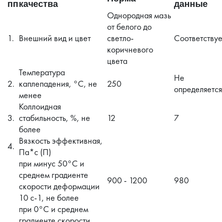
пп
качества
данные
Однородная мазь
от белого до
1.
Внешний вид и цвет
светло-
Соответствуе
коричневого
цвета
Температура
Не
2.
каплепадения, °C, не
250
определяется
менее
Коллоидная
3.
стабильность, %, не
12
7
более
Вязкость эффективная,
4.
Па*с (П)
при минус 50°C и
среднем градиенте
900 - 1200
980
скорости деформации
10 с-1, не более
при 0°C и среднем
градиенте скорости