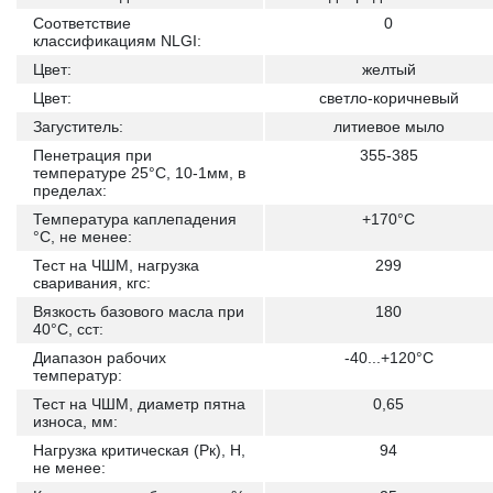
Соответствие
0
классификациям NLGI:
Цвет:
желтый
Цвет:
светло-коричневый
Загуститель:
литиевое мыло
Пенетрация при
355-385
температуре 25°С, 10-1мм, в
пределах:
Температура каплепадения
+170°C
°С, не менее:
Тест на ЧШМ, нагрузка
299
сваривания, кгс:
Вязкость базового масла при
180
40°C, сст:
Диапазон рабочих
-40...+120°C
температур:
Тест на ЧШМ, диаметр пятна
0,65
износа, мм:
Нагрузка критическая (Рк), Н,
94
не менее: