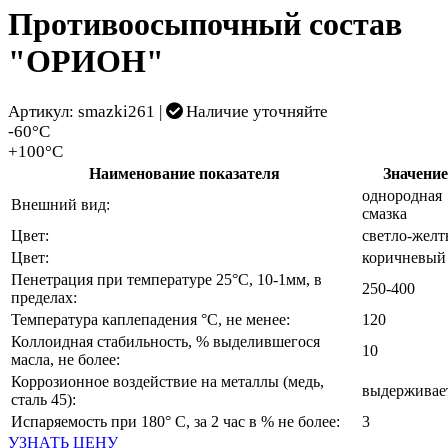
Противоосыпочный состав
"ОРИОН"
Артикул: smazki261 |
Наличие уточняйте
-60°С
+100°С
Наименование показателя
Значение
однородная
Внешний вид:
смазка
Цвет:
светло-жел
Цвет:
коричневый
Пенетрация при температуре 25°С, 10-1мм, в
250-400
пределах:
Температура каплепадения °С, не менее:
120
Коллоидная стабильность, % выделившегося
10
масла, не более:
Коррозионное воздействие на металлы (медь,
выдерживае
сталь 45):
Испаряемость при 180° С, за 2 час в % не более:
3
УЗНАТЬ ЦЕНУ