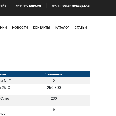
райс
cкачать каталог
техническая поддержка
АНИИ
НОВОСТИ
КОНТАКТЫ
КАТАЛОГ
СТАТЬИ
еля
Значение
м NLGI:
2
 25°С,
250-300
С, не
230
6
лее: