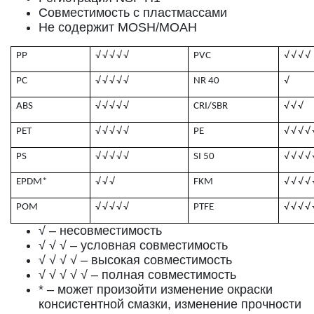
Совместимость с пластмассами
Не содержит MOSH/MOAH
PP
√ √ √ √ √
PVC
√ √ √ √
PC
√ √ √ √ √
NR 40
√
ABS
√ √ √ √ √
CRI/SBR
√ √ √
PET
√ √ √ √ √
PE
√ √ √ √ 
PS
√ √ √ √ √
SI 50
√ √ √ √ 
EPDM*
√ √ √
FKM
√ √ √ √ 
POM
√ √ √ √ √
PTFE
√ √ √ √ 
√ – несовместимость
√ √ √ – условная совместимость
√ √ √ √ – высокая совместимость
√ √ √ √ √ – полная совместимость
* – может произойти изменение окраски
консистентной смазки, изменение прочности