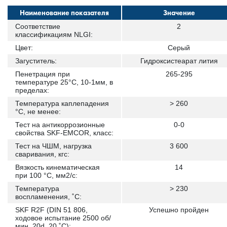
Наименование показателя
Значение
Соответствие
2
классификациям NLGI:
Цвет:
Серый
Загуститель:
Гидроксистеарат лития
Пенетрация при
265-295
температуре 25°С, 10-1мм, в
пределах:
Температура каплепадения
> 260
°С, не менее:
Тест на антикоррозионные
0-0
свойства SKF-EMCOR, класс:
Тест на ЧШМ, нагрузка
3 600
сваривания, кгс:
Вязкость кинематическая
14
при 100 °С, мм2/с:
Температура
> 230
воспламенения, ˚С:
SKF R2F (DIN 51 806,
Успешно пройден
ходовое испытание 2500 об/
мин, 20d, 20 ˚С):