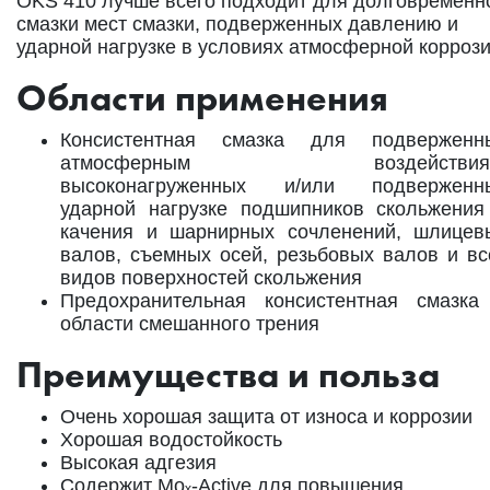
OKS 410 лучше всего подходит для долговременн
смазки мест смазки, подверженных давлению и
ударной нагрузке в условиях атмосферной коррози
Области применения
Консистентная смазка для подверженн
атмосферным воздействия
высоконагруженных и/или подверженн
ударной нагрузке подшипников скольжения
качения и шарнирных сочленений, шлицев
валов, съемных осей, резьбовых валов и вс
видов поверхностей скольжения
Предохранительная консистентная смазка
области смешанного трения
Преимущества и польза
Очень хорошая защита от износа и коррозии
Хорошая водостойкость
Высокая адгезия
Содержит Moₓ-Active для повышения