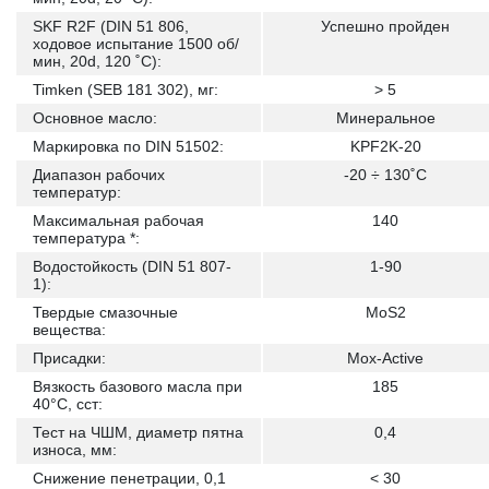
SKF R2F (DIN 51 806,
Успешно пройден
ходовое испытание 1500 об/
мин, 20d, 120 ˚С):
Timken (SEB 181 302), мг:
> 5
Основное масло:
Минеральное
Маркировка по DIN 51502:
KPF2K-20
Диапазон рабочих
-20 ÷ 130˚С
температур:
Максимальная рабочая
140
температура *:
Водостойкость (DIN 51 807-
1-90
1):
Твердые смазочные
MoS2
вещества:
Присадки:
Mox-Active
Вязкость базового масла при
185
40°C, сст:
Тест на ЧШМ, диаметр пятна
0,4
износа, мм:
Снижение пенетрации, 0,1
< 30