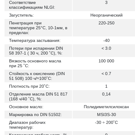
Соответствие
3
классификациям NLGI:
Загуститель:
Неорганический
Пенетрация при
220-250
температуре 25°С, 10-1мм, в
пределах:
Температура застывания:
-40
Потери при испарении DIN
< 3.0
58 397-1 ( 30 ч, 200 ˚C), %:
Вязкость основного масла
100 000
при 25 ˚С:
Стойкость к окислению (DIN
< 0.7
51 508) 100 ч/≈100˚С:
Плотность при 20˚С:
1
Отделение масла DIN 51 817
0,14
(168 ч/40 ˚C), %:
Основное масло:
Полидиметилсилоксан
Маркировка по DIN 51502:
MSI3S-30
Диапазон рабочих
-30 ÷ 200˚С
температур: