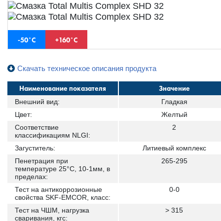
-50˚С
+160˚С
Скачать техническое описания продукта
Наименование показателя
Значение
Внешний вид:
Гладкая
Цвет:
Желтый
Соответствие
2
классификациям NLGI:
Загуститель:
Литиевый комплекс
Пенетрация при
265-295
температуре 25°С, 10-1мм, в
пределах:
Тест на антикоррозионные
0-0
свойства SKF-EMCOR, класс:
Тест на ЧШМ, нагрузка
> 315
сваривания, кгс: