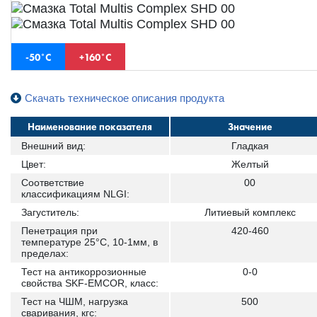
-50˚С
+160˚С
Скачать техническое описания продукта
Наименование показателя
Значение
Внешний вид:
Гладкая
Цвет:
Желтый
Соответствие
00
классификациям NLGI:
Загуститель:
Литиевый комплекс
Пенетрация при
420-460
температуре 25°С, 10-1мм, в
пределах:
Тест на антикоррозионные
0-0
свойства SKF-EMCOR, класс:
Тест на ЧШМ, нагрузка
500
сваривания, кгс: