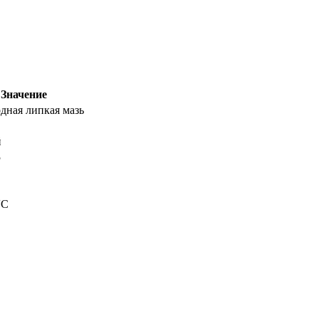
Значение
дная липкая мазь
й
5
˚С