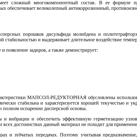
т сложный многокомпонентный состав. В ее формуле пр
рых обеспечивает великолепный антикоррозионный, противоизн
дисперсных порошков дисульфида молибдена и политетрафтор
ой стабильностью и выдерживает длительное воздействие темпе
 и появление задиров, а также демонстрирует:
арактеристики МАПСОЛ-РЕДУКТОРНАЯ обусловлены использовани
ически стабильна и характеризуется хорошей текучестью и у
и полном испарении дисперсной основы.
 и вибрации и обеспечить эффективную герметизацию узлов.
 всех достоинствах данный материал не походит для применени
кторах и зубчатых передачах. Поэтому учитывая предназна