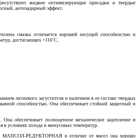
исутствуют жидкие оптимизирующие присадки и твердые
осный, антизадирный эффект.
этилена смазка отличается хорошей несущей способностью и
ратур, достигающих +110˚С.
ем литиевого загустителя и наличием в ее составе твердых
крывной способностью. Она обеспечивает стойкий защитный и
 Она обеспечивает полноценное механическое зацепление и
я в условиях холода и минусовых температур.
чение, МАПСОЛ-РЕДУКТОРНАЯ в отличие от масел она хорошо