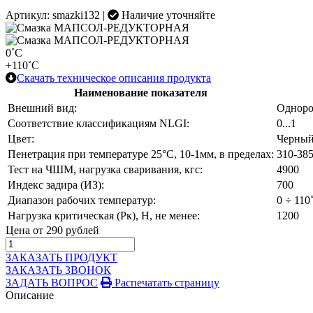
Артикул: smazki132 |
Наличие уточняйте
0˚С
+110˚С
Скачать техническое описания продукта
Наименование показателя
Внешний вид:
Одноро
Соответствие классификациям NLGI:
0...1
Цвет:
Черны
Пенетрация при температуре 25°С, 10-1мм, в пределах:
310-38
Тест на ЧШМ, нагрузка сваривания, кгс:
4900
Индекс задира (ИЗ):
700
Диапазон рабочих температур:
0 ÷ 110
Нагрузка критическая (Рк), Н, не менее:
1200
Цена от 290 рублей
ЗАКАЗАТЬ ПРОДУКТ
ЗАКАЗАТЬ ЗВОНОК
ЗАДАТЬ ВОПРОС
Распечатать страницу
Описание