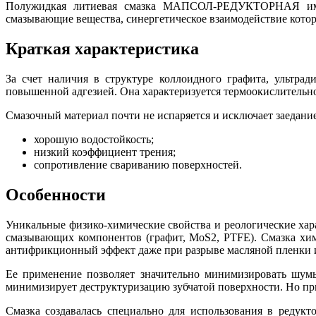
Полужидкая литиевая смазка МАПСОЛ-РЕДУКТОРНАЯ имее
смазывающие вещества, синергетическое взаимодействие кото
Краткая характеристика
За счет наличия в структуре коллоидного графита, ультра
повышенной адгезией. Она характеризуется термоокислительн
Смазочный материал почти не испаряется и исключает заедание
хорошую водостойкость;
низкий коэффициент трения;
сопротивление свариванию поверхностей.
Особенности
Уникальные физико-химические свойства и реологические х
смазывающих компонентов (графит, MoS2, PTFE). Смазка хим
антифрикционный эффект даже при разрыве масляной пленки 
Ее применение позволяет значительно минимизировать шумы
минимизирует деструктуризацию зубчатой поверхности. Но при
Смазка создавалась специально для использования в реду