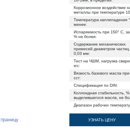
10-1мм, в пределах:
Коррозионное воздействие н
металлы при температуре 10
Температура каплепадения °
менее:
Испаряемость при 150° С, за 
% не более:
Содержание механических
примесей диаметром частиц
0,03 мм:
Тест на ЧШМ, нагрузка свари
кгс:
Вязкость базового масла при
сст:
Спецификация по DIN:
Коллоидная стабильность, %
выделившегося масла, не бо
Диапазон рабочих температу
страницу
УЗНАТЬ ЦЕНУ