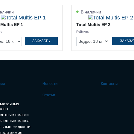
аличии
В наличии
 Multis EP 1
Total Multis EP 2
г:
Рейтинг:
ЗАКАЗАТЬ
ЗАКАЗА
нии
Новости
Контакты
Статьи
смазочных
алов
ентные смазки
ленные масла
льные жидкости
ская химия