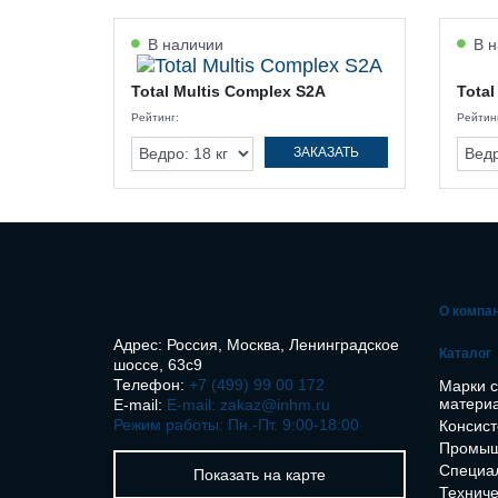
В наличии
В н
Total Multis Complex S2A
Total
Рейтинг:
Рейтин
ЗАКАЗАТЬ
О компа
Адрес: Россия, Москва, Ленинградское
Каталог
шоссе, 63с9
Телефон:
+7 (499) 99 00 172
Марки 
матери
E-mail:
E-mail: zakaz@inhm.ru
Режим работы: Пн.-Пт. 9:00-18:00
Консист
Промыш
Специа
Показать на карте
Техниче