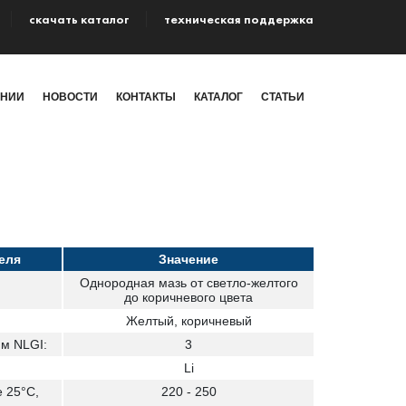
cкачать каталог
техническая поддержка
АНИИ
НОВОСТИ
КОНТАКТЫ
КАТАЛОГ
СТАТЬИ
еля
Значение
Однородная мазь от светло-желтого
до коричневого цвета
Желтый, коричневый
м NLGI:
3
Li
 25°С,
220 - 250