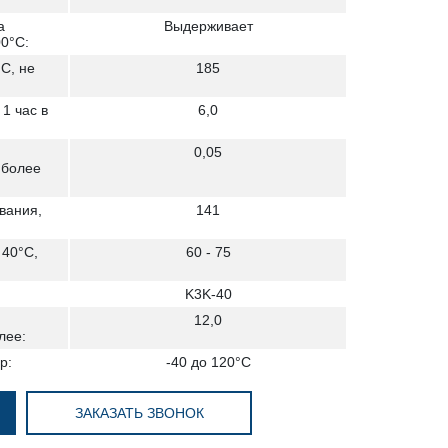
а
Выдерживает
0°С:
С, не
185
1 час в
6,0
0,05
 более
вания,
141
 40°C,
60 - 75
K3K-40
12,0
лее:
р:
-40 до 120°С
ЗАКАЗАТЬ ЗВОНОК