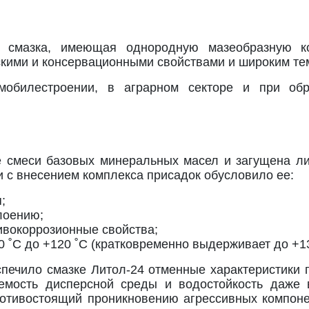
я смазка, имеющая однородную мазеобразную кон
кими и консервационными свойствами и широким те
обилестроении, в аграрном секторе и при обр
е смеси базовых минеральных масел и загущена л
нии с внесением комплекса присадок обусловило ее:
;
лоению;
вокоррозионные свойства;
0 ˚С до +120 ˚С (кратковременно выдерживает до +1
печило смазке Литол-24 отменные характеристики па
яемость дисперсной среды и водостойкость даже 
противостоящий проникновению агрессивных компон