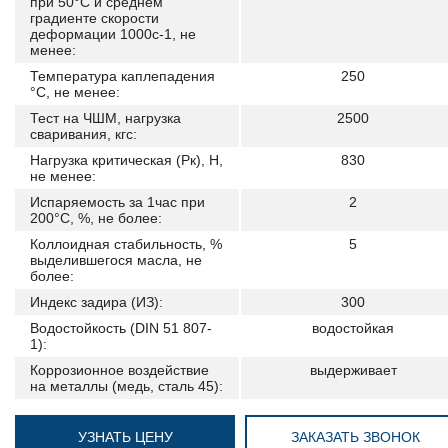
при 50°С и среднем
градиенте скорости
деформации 1000с-1, не
менее:
Температура каплепадения
250
°С, не менее:
Тест на ЧШМ, нагрузка
2500
сваривания, кгс:
Нагрузка критическая (Рк), Н,
830
не менее:
Испаряемость за 1час при
2
200°С, %, не более:
Коллоидная стабильность, %
5
выделившегося масла, не
более:
Индекс задира (ИЗ):
300
Водостойкость (DIN 51 807-
водостойкая
1):
Коррозионное воздействие
выдерживает
на металлы (медь, сталь 45):
УЗНАТЬ ЦЕНУ
ЗАКАЗАТЬ ЗВОНОК