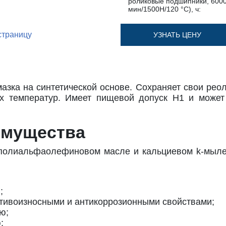
роликовые подшипники, 6000
мин/1500Н/120 °С), ч:
страницу
УЗНАТЬ ЦЕНУ
зка на синтетической основе. Сохраняет свои рео
х температур. Имеет пищевой допуск H1 и может
имущества
полиальфаолефиновом масле и кальциевом k-мыле.
;
тивоизносными и антикоррозионными свойствами;
ю;
;