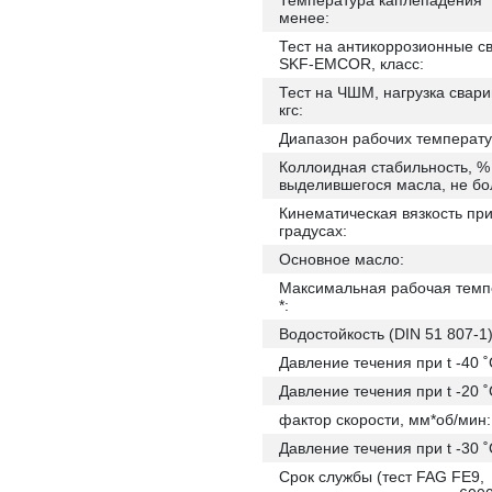
Температура каплепадения °
менее:
Тест на антикоррозионные с
SKF-EMCOR, класс:
Тест на ЧШМ, нагрузка свари
кгс:
Диапазон рабочих температу
Коллоидная стабильность, %
выделившегося масла, не бо
Кинематическая вязкость при
градусах:
Основное масло:
Максимальная рабочая темп
*:
Водостойкость (DIN 51 807-1)
Давление течения при t -40 ˚
Давление течения при t -20 ˚
фактор скорости, мм*об/мин:
Давление течения при t -30 ˚
Срок службы (тест FAG FE9,