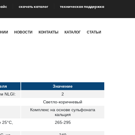
райс
cкачать каталог
техническая поддержка
АНИИ
НОВОСТИ
КОНТАКТЫ
КАТАЛОГ
СТАТЬИ
еля
Значение
м NLGI:
2
Светло-коричневый
Комплекс на основе сульфоната
кальция
 25°С,
265-295