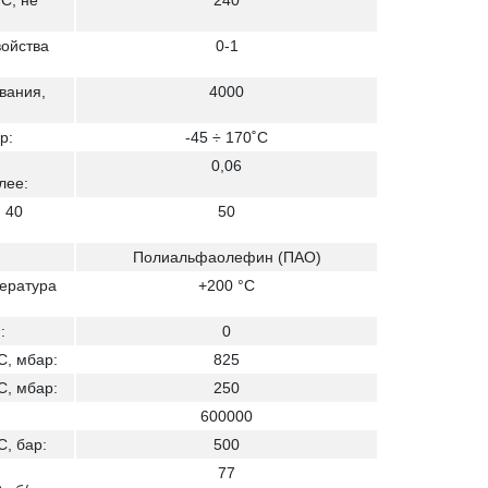
С, не
240
войства
0-1
вания,
4000
р:
-45 ÷ 170˚С
0,06
лее:
 40
50
Полиальфаолефин (ПАО)
ература
+200 °C
:
0
C, мбар:
825
C, мбар:
250
600000
C, бар:
500
77