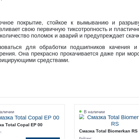
очное покрытие, стойкое к вымыванию и разрыву
вливает свою первичную тиксотропность и пластично
количество поломок и аварий и предупреждает скач
оваться для обработки подшипников качения и 
трения. Она прекрасно прокачивается даже при мор
нфицирующими средствами.
аличии
В наличии
а Total Copal EP 00
Смазка Total Biomerkan RS
г:
Рейтинг: