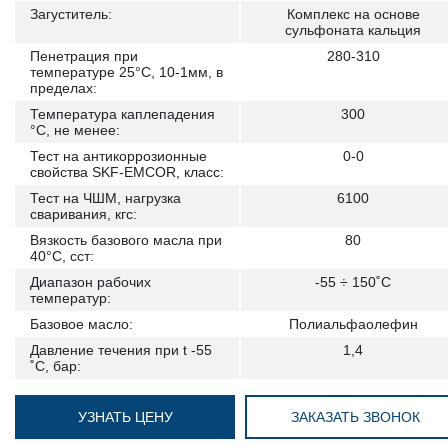
Загуститель:
Комплекс на основе
сульфоната кальция
Пенетрация при
280-310
температуре 25°С, 10-1мм, в
пределах:
Температура каплепадения
300
°С, не менее:
Тест на антикоррозионные
0-0
свойства SKF-EMCOR, класс:
Тест на ЧШМ, нагрузка
6100
сваривания, кгс:
Вязкость базового масла при
80
40°C, сст:
Диапазон рабочих
-55 ÷ 150˚С
температур:
Базовое масло:
Полиальфаолефин
Давление течения при t -55
1,4
˚C, бар:
УЗНАТЬ ЦЕНУ
ЗАКАЗАТЬ ЗВОНОК