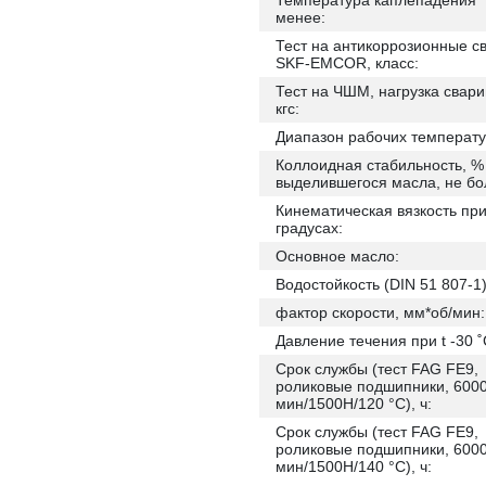
Температура каплепадения °
менее:
Тест на антикоррозионные с
SKF-EMCOR, класс:
Тест на ЧШМ, нагрузка свари
кгс:
Диапазон рабочих температу
Коллоидная стабильность, %
выделившегося масла, не бо
Кинематическая вязкость при
градусах:
Основное масло:
Водостойкость (DIN 51 807-1)
фактор скорости, мм*об/мин:
Давление течения при t -30 ˚
Срок службы (тест FAG FE9,
роликовые подшипники, 6000
мин/1500Н/120 °С), ч:
Срок службы (тест FAG FE9,
роликовые подшипники, 6000
мин/1500Н/140 °С), ч: