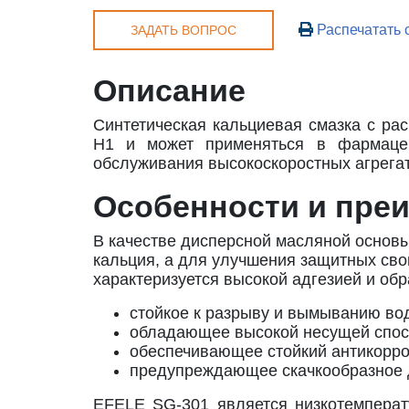
Распечатать 
ЗАДАТЬ ВОПРОС
Описание
Синтетическая кальциевая смазка с р
H1 и может применяться в фармацев
обслуживания высокоскоростных агрегат
Особенности и пре
В качестве дисперсной масляной основ
кальция, а для улучшения защитных сво
характеризуется высокой адгезией и обр
стойкое к разрыву и вымыванию во
обладающее высокой несущей спос
обеспечивающее стойкий антикорро
предупреждающее скачкообразное 
EFELE SG-301 является низкотемперат