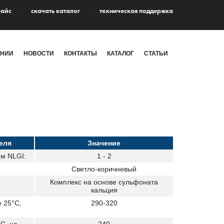
райс
cкачать каталог
техническая поддержка
АНИИ
НОВОСТИ
КОНТАКТЫ
КАТАЛОГ
СТАТЬИ
еля
Значение
м NLGI:
1 - 2
Светло-коричневый
Комплекс на основе сульфоната
кальция
 25°С,
290-320