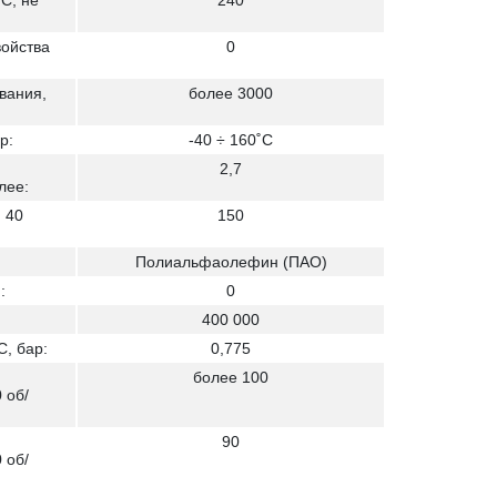
С, не
240
войства
0
вания,
более 3000
р:
-40 ÷ 160˚С
2,7
лее:
 40
150
Полиальфаолефин (ПАО)
:
0
400 000
C, бар:
0,775
более 100
 об/
90
 об/