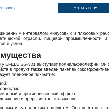
страницу
УЗНАТЬ ЦЕНУ
асширенным интервалом минусовых и плюсовых рабо
тической отрасли, пищевой промышленности и 
ов и узлов.
имущества
ы у EFELE SG-301 выступает полиальфаолефин. Он
йств в продукт также введен пакет высокоэффектив
азует пленочное покрытие:
дой;
обностью;
зионный и противоизносный эффект;
движение и прерывистое скольжение.
урным и тугоплавким продуктом. Она инертна к с