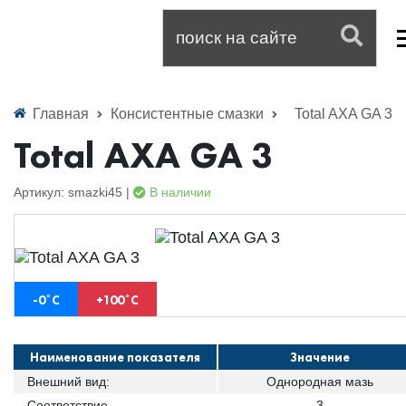
Главная
Консистентные смазки
Total AXA GA 3
Total AXA GA 3
Артикул: smazki45 |
В наличии
-0˚С
+100˚С
Наименование показателя
Значение
Внешний вид:
Однородная мазь
Соответствие
3