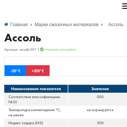
Главная
Марки смазочных материалов
Ассоль
Ассоль
Артикул: smazki247 |
Наличие уточняйте
-20°С
+310°С
Наименование показателя
Значение
Соответствие классификациям
000
NLGI:
Температура каплепадения °С,
не нормируется
не менее:
Индекс задира (ИЗ):
300