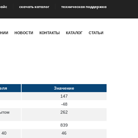
райс
cкачать каталог
техническая поддержка
АНИИ
НОВОСТИ
КОНТАКТЫ
КАТАЛОГ
СТАТЬИ
еля
Значение
147
-48
рытом
262
839
 40
46