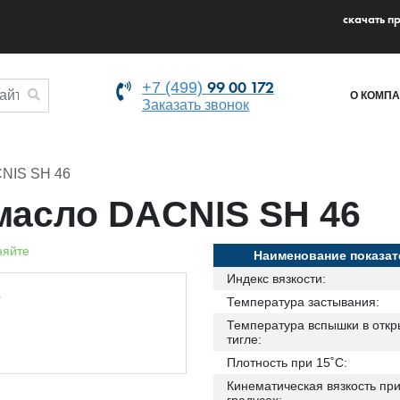
cкачать п
99 00 172
+7 (499)
О КОМП
Заказать звонок
NIS SH 46
масло DACNIS SH 46
няйте
Наименование показат
Индекс вязкости:
Температура застывания:
Температура вспышки в отк
тигле:
Плотность при 15˚С:
Кинематическая вязкость при