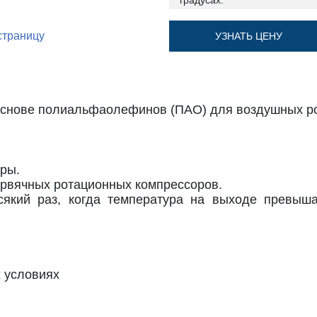
градусах:
страницу
УЗНАТЬ ЦЕНУ
основе полиальфаолефинов (ПАО) для воздушных р
ры.
рвячных ротационных компрессоров.
сякий раз, когда температура на выходе превыш
 условиях