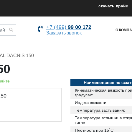
cкачать прайс
+7 (499)
99 00 172
О КОМП
Заказать звонок
AL DACNIS 150
50
няйте
Наименование показат
Кинематическая вязкость при
градусах:
Индекс вязкости:
Температура застывания:
Температура вспышки в отк
тигле:
Плотность при 15˚С: