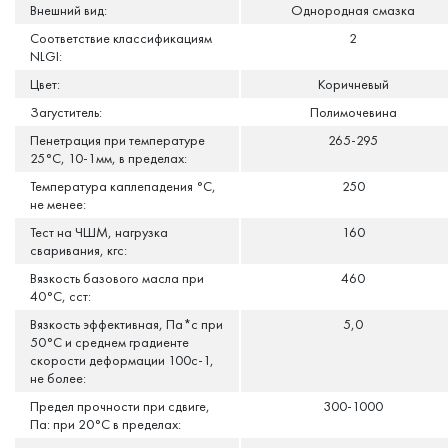
Внешний вид:
Однородная смазка
Соответствие классификациям
2
NLGI:
Цвет:
Коричневый
Загуститель:
Полимочевина
Пенетрация при температуре
265-295
25°С, 10-1мм, в пределах:
Температура каплепадения °С,
250
не менее:
Тест на ЧШМ, нагрузка
160
сваривания, кгс:
Вязкость базового масла при
460
40°C, сст:
Вязкость эффективная, Па*с при
5,0
50°С и среднем градиенте
скорости деформации 100с-1,
не более:
Предел прочности при сдвиге,
300-1000
Па: при 20°С в пределах: