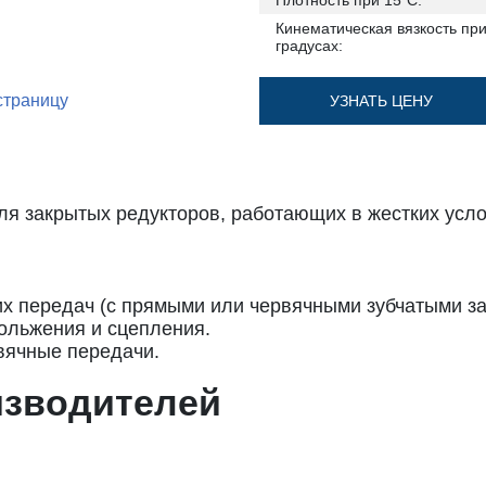
Плотность при 15˚С:
Кинематическая вязкость при
градусах:
страницу
УЗНАТЬ ЦЕНУ
я закрытых редукторов, работающих в жестких усло
 передач (с прямыми или червячными зубчатыми з
ольжения и сцепления.
вячные передачи.
изводителей