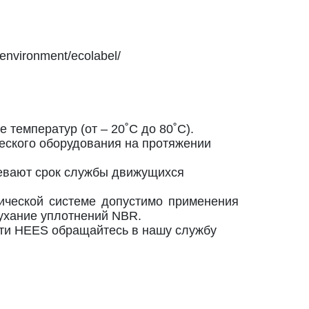
nvironment/ecolabel/
температур (от – 20˚C до 80˚C).
еского оборудования на протяжении
евают срок службы движущихся
лической системе допустимо применения
ухание уплотнений NBR.
сти HEES обращайтесь в нашу службу