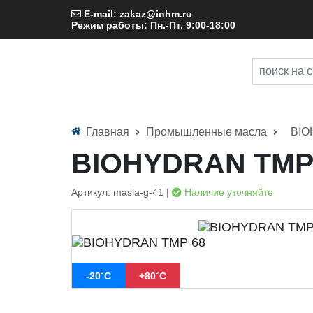
E-mail: zakaz@inhm.ru
Режим работы: Пн.-Пт. 9:00-18:00
Главная
Промышленные масла
BIO
BIOHYDRAN TMP
Артикул: masla-g-41 |
Наличие уточняйте
-20˚С
+80˚С